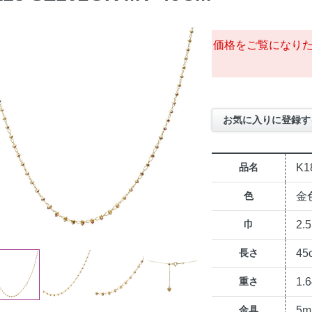
価格をご覧になり
お気に入りに登録す
品名
K1
色
金
巾
2.
長さ
45
重さ
1.
金具
5