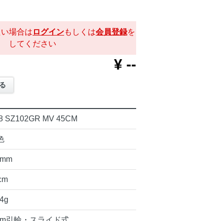
たい場合は
ログイン
もしくは
会員登録
を
してください
¥
--
る
8 SZ102GR MV 45CM
色
5mm
cm
64g
mm引輪・スライド式