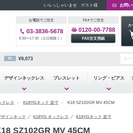
いらっしゃいませ ゲスト様
お問い
お電話でご注文
FAXでご注文
カ
0120-00-7788
03-3836-5678
9:30〜17:30（土日祝除く）
FAX注文用紙
¥
9,073
Pt
デザインネックレス
ブレスレット
リング・ピアス
ネックレス
K18YGネック 並寸
K18 SZ102GR MV 45CM
デザインネック
K18YG ネックレス
K18YGネック 並寸
K18 SZ102GR MV 45CM