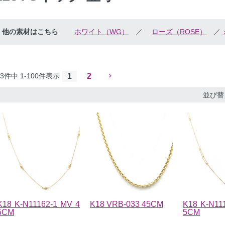
他の素材はこちら
ホワイト（WG）
／
ローズ（ROSE）
／
3
件中
1
-
100
件表示
1
2
並び替
K18 K-N11162-1 MV 4
K18 VRB-033 45CM
K18 K-N11
5CM
5CM