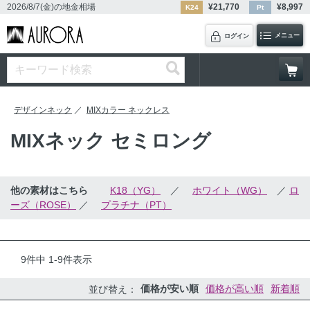
2026/8/7(金)
の地金相場
¥
21,770
¥
8,997
K24
Pt
メニュー
ログイン
デザインネック
MIXカラー ネックレス
MIXネック セミロング
他の素材はこちら
K18（YG）
／
ホワイト（WG）
／
ロ
ーズ（ROSE）
／
プラチナ（PT）
9
件中
1
-
9
件表示
価格が安い順
価格が高い順
新着順
並び替え