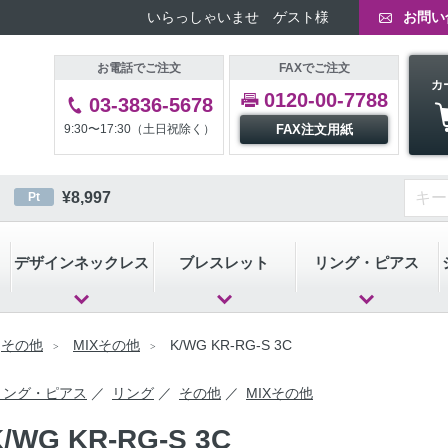
いらっしゃいませ ゲスト様
お問い
お電話でご注文
FAXでご注文
カ
0120-00-7788
03-3836-5678
9:30〜17:30（土日祝除く）
FAX注文用紙
¥
8,997
Pt
デザインネックレス
ブレスレット
リング・ピアス
その他
MIXその他
K/WG KR-RG-S 3C
リング・ピアス
リング
その他
MIXその他
K/WG KR-RG-S 3C