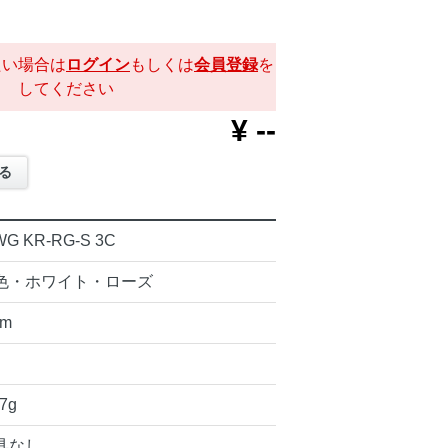
たい場合は
ログイン
もしくは
会員登録
を
してください
¥
--
る
WG KR-RG-S 3C
色・ホワイト・ローズ
mm
17g
具なし