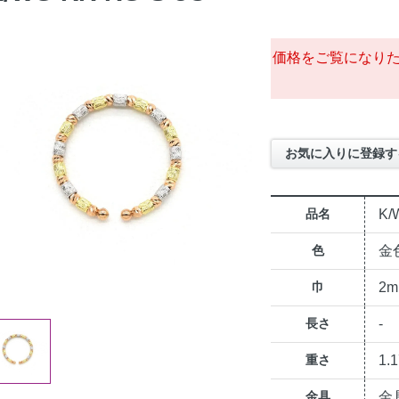
価格をご覧になり
お気に入りに登録す
品名
K/
色
金
巾
2
長さ
-
重さ
1.
金具
金