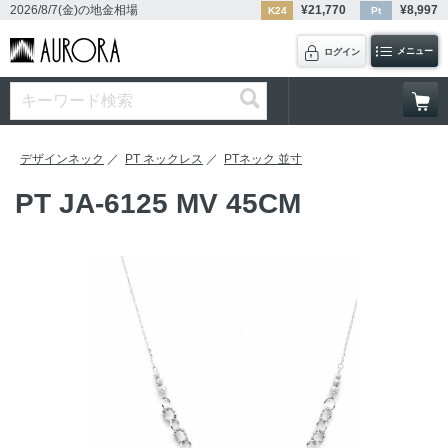
2026/8/7(金)
の地金相場
¥
21,770
¥
8,997
K24
Pt
メニュー
ログイン
デザインネック
PT ネックレス
PTネック 並寸
PT JA-6125 MV 45CM