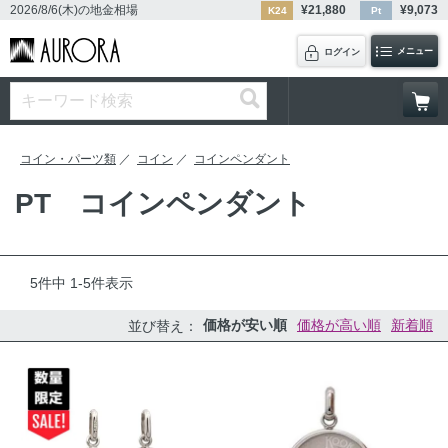
2026/8/6(木)
の地金相場
¥
21,880
¥
9,073
K24
Pt
メニュー
ログイン
コイン・パーツ類
コイン
コインペンダント
PT コインペンダント
5
件中
1
-
5
件表示
価格が安い順
価格が高い順
新着順
並び替え