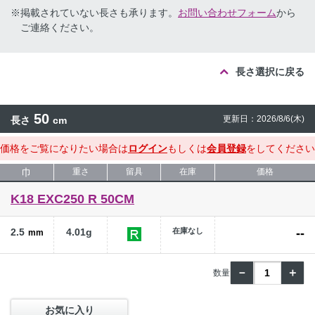
※掲載されていない長さも承ります。
お問い合わせフォーム
から
ご連絡ください。
長さ選択に戻る
50
更新日：2026/8/6(木)
長さ
cm
価格をご覧になりたい場合は
ログイン
もしくは
会員登録
をしてください
巾
重さ
留具
在庫
価格
K18 EXC250 R 50CM
2.5
4.01g
在庫なし
--
mm
－
＋
お気に入り