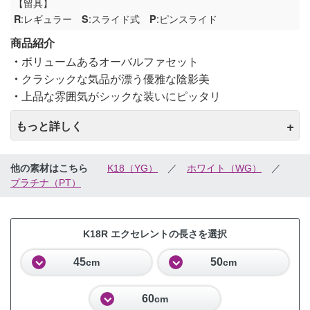
【留具】
:レギュラー
:スライド式
:ピンスライド
R
S
P
商品紹介
ボリュームあるオーバルファセット
クラシックな気品が漂う優雅な陰影美
上品な雰囲気がシックな装いにピッタリ
もっと詳しく
他の素材はこちら
K18（YG）
／
ホワイト（WG）
／
プラチナ（PT）
K18R エクセレントの長さを選択
45
50
cm
cm
60
cm