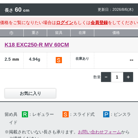
60
更新日：2026/8/6(木)
長さ
cm
価格をご覧になりたい場合は
ログイン
もしくは
会員登録
をしてください
巾
重さ
留具
在庫
価格
K18 EXC250-R MV 60CM
2.5
4.94g
在庫あり
--
mm
－
＋
お気に入り
留め具
：レギュラー
：スライド式
：ピンスラ
イド
※掲載されていない長さも承ります。
お問い合わせフォーム
から