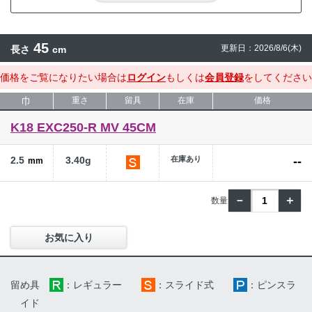
45
更新日：2026/8/6(木)
長さ
cm
価格をご覧になりたい場合は
ログイン
もしくは
会員登録
をしてください
巾
重さ
留具
在庫
価格
K18 EXC250-R MV 45CM
2.5
3.40g
在庫あり
--
mm
－
＋
お気に入り
留め具
：レギュラー
：スライド式
：ピンスラ
イド